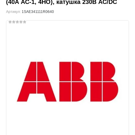
(40А АС-1, 4НО), катушка 230В AC/DC
Артикул:
1SAE341111R0640