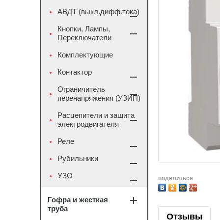
АВДТ (выкл.дифф.тока)
Кнопки, Лампы,
Переключатели
Комплектующие
Контактор
Ограничитель
перенапряжения (УЗИП)
Расцепители и защита
электродвигателя
Реле
Рубильники
УЗО
поделиться
Гофра и жесткая
труба
Отзывы