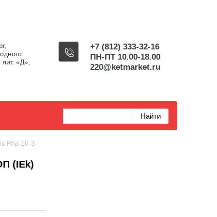
г,
+7 (812) 333-32-16
одного
ПН-ПТ 10.00-18.00
 лит. «Д»,
220@ketmarket.ru
ов РАр 10-3-
П (IEk)