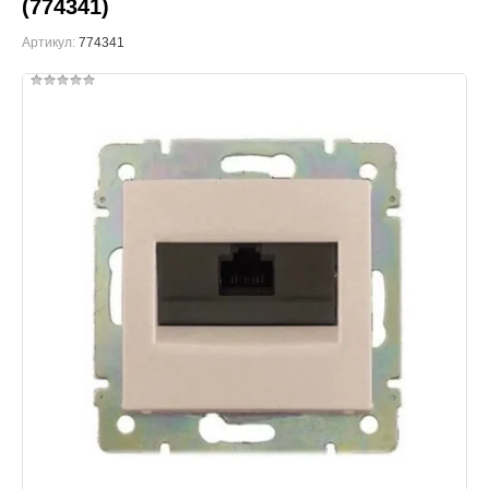
(774341)
Артикул:
774341