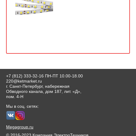
+7 (812) 333-32-16
ПН-ПТ 10.00-18.00
220@ketmarket.ru
г. Санкт-Петербург, набережная
Обводного канала, дом 187, лит. «Д»,
пом. 4-Н
Мы в соц. сетях:
Megagroup.ru
© 2016-2023 Компания ЭлектроТехников