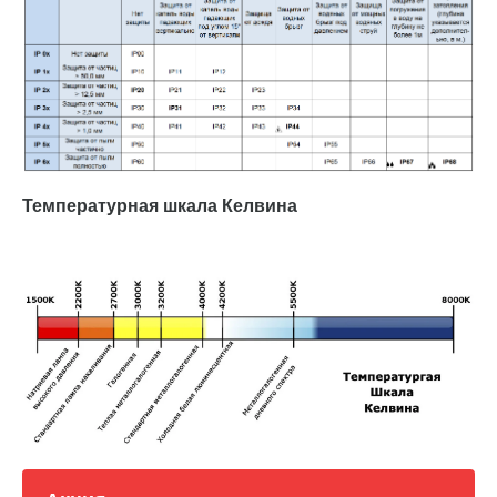
Температурная шкала Келвина